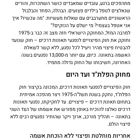
מתהפכים ברגע, עובדים שמאבדים כושר השתכרות, והורים
שנאלצים לטפל בילדים פצועים. הבהלה, הפחד והבלבול
הראשוניים מתערבבים עם שאלות מעשיות: "מה עכשיו? איך
אני אטפל בעצמי? מי ישלם על הנזקים?"
למרבה המזל, המחוקק הישראלי חזה מצב זה כבר ב-1975
וחוקק את חוק הפיצויים לנפגעי תאונות דרכים – חוק שנועד
להבטיח פיצוי מהיר ויעיל לכל נפגע, ללא קשר לשאלת
האשמה בתאונה. כיום, עם יותר מ-13,000 נפגעים בשנה
האחרונה, חשיבותו של החוק גדולה מתמיד.
מחוק הפלת"ד ועד היום
חוק הפיצויים לנפגעי תאונות דרכים, המכונה בקיצור חוק
הפלת"ד, נחקק בשנת תשל"ה-1975 ויצר מהפכה אמיתית
בתחום תאונת דרכים – פיצויים. עד לחקיקתו, נפגעי תאונות
דרכים נאלצו להוכיח באופן מפורש את אשמתו של הצד השני
בתאונה – תהליך מורכב, ארוך ויקר שהותיר נפגעים רבים ללא
פיצוי הולם.
אחריות מוחלטת ופיצוי ללא הוכחת אשמה