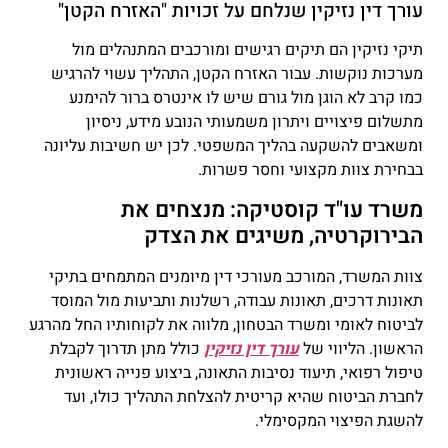
עורך דין נזיקין שנלחם על זכויות "האזרח הקטן"
תיקי נזיקין הם תיקים רגישים ומורכבים המתנהלים מול
מערכות נוקשות. עבור האזרח הקטן, התהליך עשוי להרגיש
כמו קרב לא הוגן מול גורם שיש לו אינטרס ברור להימנע
מתשלום פיצויים ויתרון משמעותי הנובע מידע, ניסיון
ומשאבים להשקעה בהליך המשפטי. לכן יש חשיבות עליונה
בבחירת צוות מקצועי וחסר פשרות.
משרד עו"ד קוסטיקה: מנצחים את
הבירוקרטיה, משיגים את הצדק
צוות המשרד, המורכב מעורכי דין מיומנים המתמחים בתיקי
תאונות דרכים, תאונות עבודה, רשלנות ותביעות מול המוסד
לביטוח לאומי ומשרד הבטחון, מלווה את לקוחותיו החל מהרגע
הראשון. הליווי של
עורך דין נזיקין
כולל מתן תדרוך לקבלת
טיפול רפואי, תיעוד נסיבות התאונה, ביצוע פנייה ראשונית
לחברת הביטוח שהיא קריטית להצלחת התהליך כולו, ועד
להשגת הפיצוי המקסימלי.