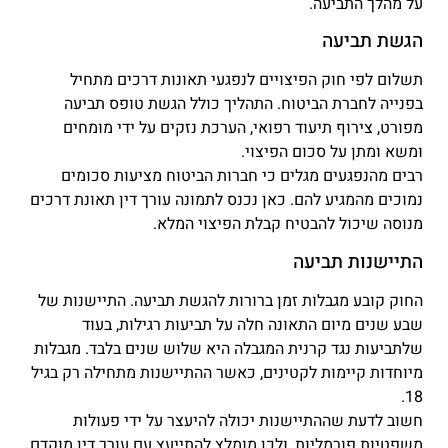
על מהלך התביעה.
הגשת תביעה
תשלום לפי חוק הפיצויים לנפגעי תאונות דרכים מתחיל
בפנייה לחברת הביטוח. התהליך כולל הגשת טופס תביעה
מפורט, צירוף תיעוד רפואי, הערכת נזקים על ידי מומחים
ומשא ומתן על סכום הפיצוי.
רבים מהנפגעים מגלים כי חברות הביטוח מציעות סכומים
נמוכים מהמגיע להם. כאן נכנס לתמונה עורך דין תאונת דרכים
מנוסה שיכול להבטיח קבלת הפיצוי המלא.
התיישנות תביעה
החוק קובע מגבלות זמן ברורות להגשת תביעה. התיישנות של
שבע שנים מיום התאונה חלה על תביעות רגילות, בעוד
שלתביעות נגד קרנית המגבלה היא שלוש שנים בלבד. מגבלות
מיוחדות קיימות לקטינים, כאשר ההתיישנות מתחילה רק בגיל
18.
חשוב לדעת שההתיישנות יכולה להיעצר על ידי פעולות
משפטיות פורמליות, ולכן מומלץ להתייעץ עם עורך דין מוקדם